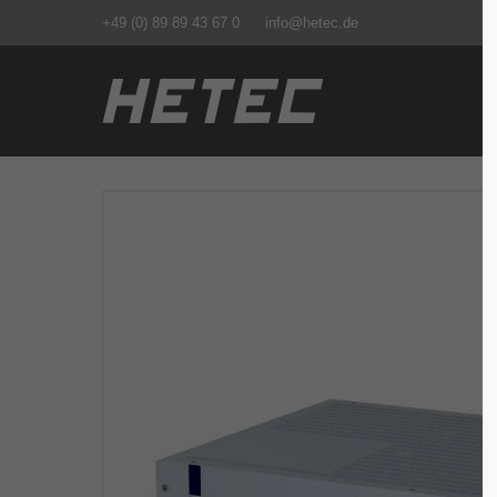
+49 (0) 89 89 43 67 0
info@hetec.de
Login
Supp
Benutzername
Lorem ip
2
Passwort
We offer
Anmelden
Mon - F
Register
|
Lost your password?