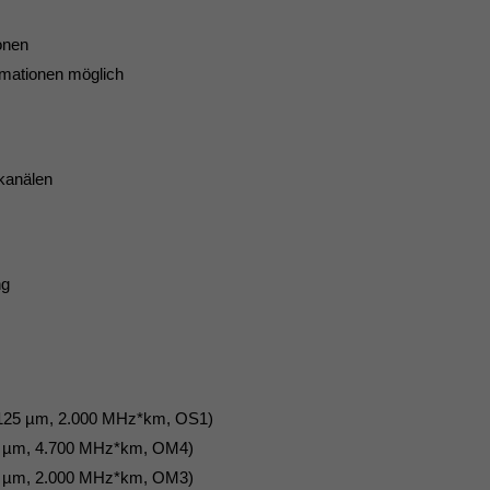
onen
mationen möglich
okanälen
ng
/125 µm, 2.000 MHz*km, OS1)
25 µm, 4.700 MHz*km, OM4)
25 µm, 2.000 MHz*km, OM3)