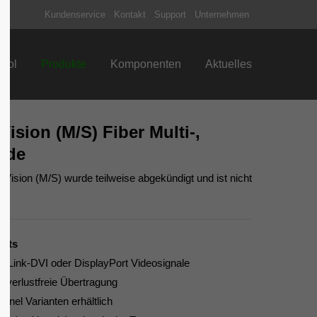
Kundenservice
Kontakt
Support
Unternehmen
About us
trol
Produkte
Komponenten
Aktuelles
Lorem ipsum dolor sit amet,
consectetuer adipiscing elit.
Aenean commodo ligula eget dolor.
ision (M/S) Fiber Multi-,
Aenean massa. Cum sociis natoque
penatibus et magnis dis parturient
ode
montes, nascetur ridiculus mus. Donec
Vision (M/S) wurde teilweise abgekündigt und ist nicht
quam felis, ultricies nec.
ghts
l-Link-DVI oder DisplayPort Videosignale
 verlustfreie Übertragung
annel Varianten erhältlich