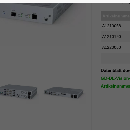
durch LWL (sin
Artikelnumme
A1210068
A1210190
A1220050
Datenblatt do
GD-DL-Vision-
Artikelnumme