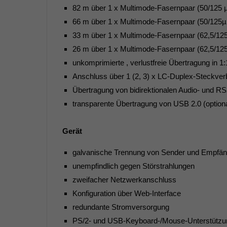
82 m über 1 x Multimode-Fasernpaar (50/12
66 m über 1 x Multimode-Fasernpaar (50/12
33 m über 1 x Multimode-Fasernpaar (62,5/
26 m über 1 x Multimode-Fasernpaar (62,5/1
unkomprimierte , verlustfreie Übertragung in 
Anschluss über 1 (2, 3) x LC-Duplex-Steckver
Übertragung von bidirektionalen Audio- und RS
transparente Übertragung von USB 2.0 (optiona
Gerät
galvanische Trennung von Sender und Empfän
unempfindlich gegen Störstrahlungen
zweifacher Netzwerkanschluss
Konfiguration über Web-Interface
redundante Stromversorgung
PS/2- und USB-Keyboard-/Mouse-Unterstützun