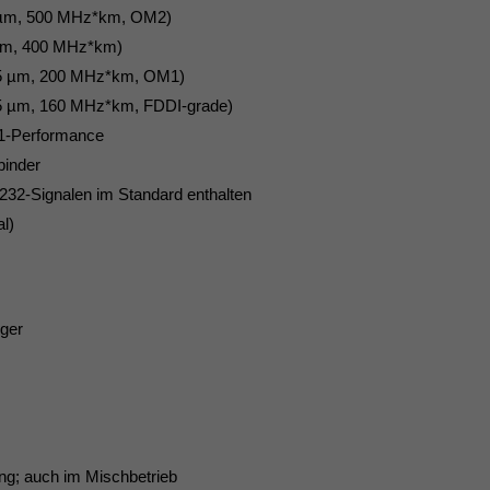
5 µm, 500 MHz*km, OM2)
5µm, 400 MHz*km)
125 µm, 200 MHz*km, OM1)
25 µm, 160 MHz*km, FDDI-grade)
1:1-Performance
binder
232-Signalen im Standard enthalten
l)
ger
g; auch im Mischbetrieb