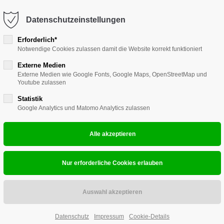
Datenschutzeinstellungen
ort
Get in touch
Erforderlich*
Leitstände
MultiViewer
V-MultiCon
Notwendige Cookies zulassen damit die Website korrekt funktioniert
sum dolor sit amet:
Cybersteel Inc.
376-293 City Road, Suite 600
Externe Medien
Externe Medien wie Google Fonts, Google Maps, OpenStreetMap und
San Francisco, CA 94102
Youtube zulassen
4h
G&D DL-V
Statistik
/ 365days
Have any questions?
Singlem
Google Analytics und Matomo Analytics zulassen
+44 1234 567 890
das Produkt DL-
Drop us a line
mehr lieferbar
info@yourdomain.com
 support for our customers
ri 8:00am - 5:00pm
(GMT +1)
Produkthighli
Single- und Dua
unkomprimierte,
auch in Multich
Datenschutz
Impressum
Cookie-Details